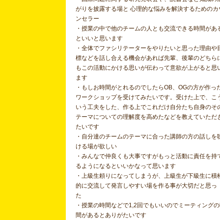
がりを披露する場と 心理的な悩みを解決するためのカ
ンセラー
・授業の中で他のチームの人とも交流できる時間があ
といいと思います
・全体でファシリテーターをやりたいと思った理由や
標などを話し合える機会があれば先輩、後輩のどちら
もこの活動にかける思いが伝わって意欲が上がると思
ます
・もしお時間がとれるのでしたらOB、OGの方が作っ
ワークショップを受けてみたいです。受けた上で、こ
いう工夫をした、作る上でこれだけ自分たち自身のそ
テーマについての理解度を高めたなどを教えていただ
たいです
・自分達のチームのテーマに合った講師の方の話しを
ける場が欲しい
・みんなで仲良くも大事ですがもっと活動に責任を持
るようになるといいかなって思います
・上級生頼りになってしまうが、上級生が下級生に積
的に交流して発言しやすい場を作る事が大切だと思っ
た
・授業の時間などで1,2回でもいいのでミーティングの
間があるとありがたいです