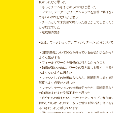
良かったなと思った
・もっとチームをまとめられればと思った
・ファシリテーターとワークショップを無理に繋げな
てもいいのではないかと思う
・チームとして未完成で終わった感じがしてしまった
とが残念でした
・達成感の無さ
●派遣、ワークショップ、ファシリテーションについ
・国際理解について関心を持っている生徒が少なかっ
ような気がする
・フィールドワークを積極的に行えなかったこと
・知識が浅いために、ワークの引き出しも薄く、内容
あまりないように思えた
・ファシとしての技術はもちろん、国際問題に対する
解度もより必要だと感じた
・ファシリテーションの技術は学べたが、国際問題な
の知識はまだまだ学習不足だと思った
・自分たちの伝えたいことがワークショップで参加者
伝わりづらかったので、もっと勉強や深い話し合いを
るべきだったと感じています