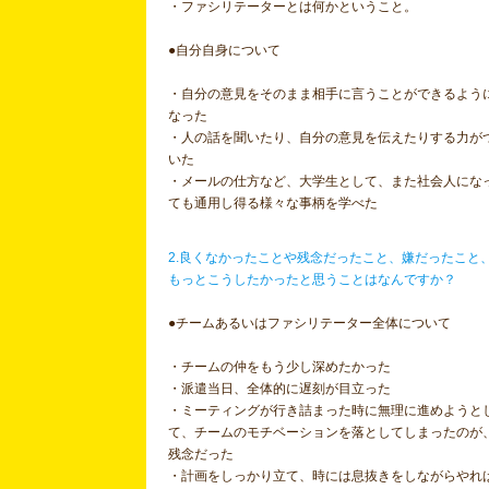
・ファシリテーターとは何かということ。
●自分自身について
・自分の意見をそのまま相手に言うことができるよう
なった
・人の話を聞いたり、自分の意見を伝えたりする力が
いた
・メールの仕方など、大学生として、また社会人にな
ても通用し得る様々な事柄を学べた
2.良くなかったことや残念だったこと、嫌だったこと
もっとこうしたかったと思うことはなんですか？
●チームあるいはファシリテーター全体について
・チームの仲をもう少し深めたかった
・派遣当日、全体的に遅刻が目立った
・ミーティングが行き詰まった時に無理に進めようと
て、チームのモチベーションを落としてしまったのが
残念だった
・計画をしっかり立て、時には息抜きをしながらやれ