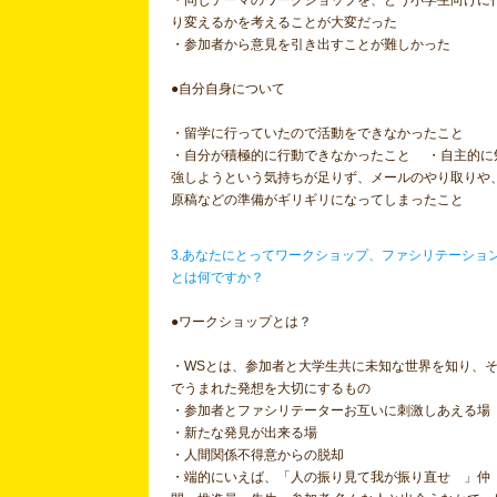
・同じテーマのワークショップを、どう小学生向けに
り変えるかを考えることが大変だった
・参加者から意見を引き出すことが難しかった
●自分自身について
・留学に行っていたので活動をできなかったこと
・自分が積極的に行動できなかったこと ・自主的に
強しようという気持ちが足りず、メールのやり取りや
原稿などの準備がギリギリになってしまったこと
3.あなたにとってワークショップ、ファシリテーショ
とは何ですか？
●ワークショップとは？
・WSとは、参加者と大学生共に未知な世界を知り、
でうまれた発想を大切にするもの
・参加者とファシリテーターお互いに刺激しあえる
・新たな発見が出来る場
・人間関係不得意からの脱却
・端的にいえば、「人の振り見て我が振り直せ 」仲