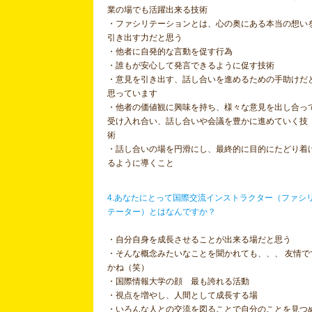
業の場でも活躍出来る技術
・ファシリテーションとは、心の奥にある本当の想い
引き出す力だと思う
・他者に自発的な言動を促す行為
・誰もが安心して発言できるように促す技術
・意見を引き出す、話し合いを進めるための手助けだ
思っています
・他者の価値観に興味を持ち、様々な意見を出し合っ
受け入れ合い、話し合いや会議を豊かに進めていく技
術
・話し合いの場を円滑にし、最終的に目的にたどり着
るように導くこと
4.あなたにとって国際交流インストラクター（ファシ
テーター）とはなんですか？
・自分自身を成長させることが出来る場だと思う
・そんな概念みたいなことを聞かれても、、、 友情で
かね（笑）
・国際情報大学の顔 最も誇れる活動
・視点を増やし、人間として成長する場
・いろんな人との交流を図ることで自分のことを見つ