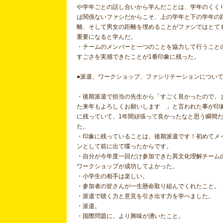
や学年ごとの話し合いから学んだことは、学年のくく
は関係ないファシだからこそ、上の学年と下の学年の
離、そして男女の距離を埋めることがファシではとて
重要になると学んだ。
・チームのメンバーと一つのことを協力して行うこと
すごさを実感できたことが1番印象に残った。
●派遣、ワークショップ、ファシリテーションについ
・後期派遣で担当の先生から「すごく良かったので、
た来年もよろしくお願いします 」と言われた事が印
に残っていて、1年間頑張って良かったなと思う瞬間
た。
・印象に残っていることは、後期派遣です！初めてメ
ンとして前に出て喋ったからです。
・自分が今年度一回だけ参加できた異文化理解チーム
ワークショップが成功してよかった。
・小学生の相手は楽しい。
・参加者の皆さんが一生懸命取り組んでくれたこと
・派遣で聴く力と意見を引き出す力を学べました。
・派遣。
・国際問題に、より興味が湧いたこと。