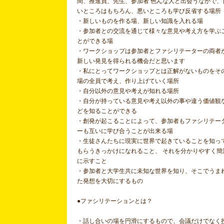
間、推進員、先生、参加者 色んな人と出会うなかで、
いところはもちろん、悪いところも学び反省する場
・新しいものを作る場、新しい知識を入れる場
・参加者との交流を通じて様々な意見や考え方を学ぶ
とができる場
・ワークショップは参加者とファシリテーターの両者
新しい発見を得られる機会だと思います
・私にとってワークショップとは正解がないものをそ
場の全員で考え、作り上げていく場所
・自分以外の意見や考えが知れる場所
・自分が持っている意見や考え以外の事や違う価値観
どを知ることができる
・創発が起こることによって、参加者もファシリテー
ーも互いに学び合うことが出来る場
・生徒さんたちに現実に世界で起きていることを知っ
もらうきっかけになれること、 それを分かりやすく簡
に示すこと
・参加者と大学生共に未知な世界を知り、そこでうま
た発想を大切にするもの
●ファシリテーションとは？
・話し合いの場を円滑にするもので、会議だけでなく