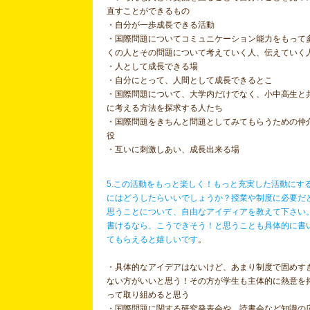
直すことができるもの
・自分が一歩成長できる活動
・国際問題についてコミュニケーション能力をもって
くの人とその問題について考えていく人、伝えていく
・人として成長できる場
・自分にとって、人間として成長できるとこ
・国際問題について、大学内だけでなく、小中高生と
に考える方法を探求する人たち
・国際問題をきちんと問題としてみてもらうための仲
役
・互いに刺激しあい、成長出来る場
5.この活動をもっと楽しく！もっと充実した活動にす
にはどうしたらいいでしょうか？授業や制度に必要だ
思うことについて、自由なアイディアを教えて下さい
書けるなら、こうできそう！と思うことも具体的に書
てもらえると嬉しいです
。
・具体的なアイデアはないけど、あまり制度で固めす
ない方がいいと思う！その方が学生も主体的に熱意を
って取り組めると思う
・国際問題に関する研究発表会や、読書会など知識の